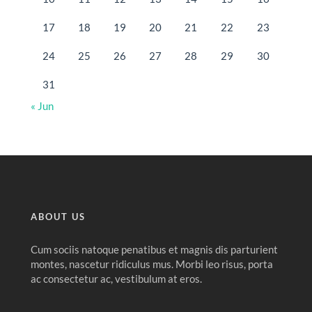
17
18
19
20
21
22
23
24
25
26
27
28
29
30
31
« Jun
ABOUT US
Cum sociis natoque penatibus et magnis dis parturient
montes, nascetur ridiculus mus. Morbi leo risus, porta
ac consectetur ac, vestibulum at eros.